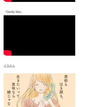
『Gently War』
イラスト