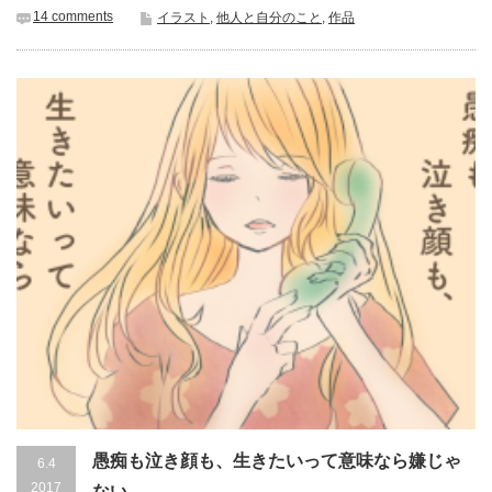
14 comments
イラスト
,
他人と自分のこと
,
作品
愚痴も泣き顔も、生きたいって意味なら嫌じゃ
6.4
2017
ない