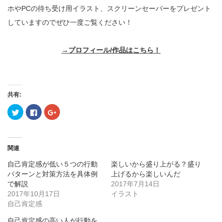
ホやPCの待ち受け用イラスト、スクリーンセーバーをプレゼント
していますのでぜひ一度ご覧ください！
→プロフィール/作品はこちら！
共有:
ク
Facebook
ク
リ
で
リ
ッ
共
ッ
ク
有
ク
し
す
し
て
る
て
Twitter
に
Google+
関連
で
は
で
共
ク
共
有
リ
有
自己肯定感が低い５つの行動
楽しいから盛り上がる？盛り
(新
ッ
(新
パターンと対策方法を具体例
上げるから楽しいんだ
し
ク
し
い
し
い
で解説
2017年7月14日
ウ
て
ウ
ィ
く
ィ
2017年10月17日
イラスト
ン
だ
ン
自己肯定感
ド
さ
ド
ウ
い
ウ
で
(新
で
自己肯定感の高い人が行動を