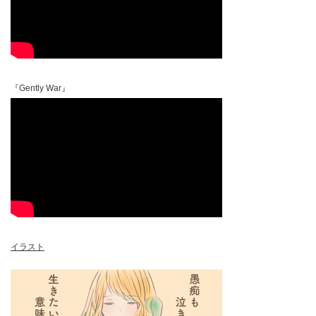
『Gently War』
イラスト